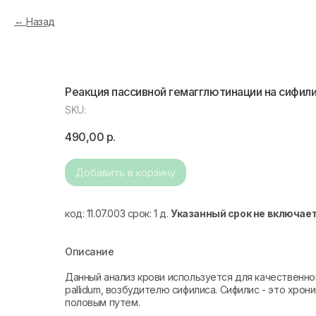
Назад
Реакция пассивной гемагглютинации на сифили
SKU:
490,00
р.
Добавить в корзину
код: 11.07.003 срок: 1 д.
Указанный срок не включае
Описание
Данный анализ крови используется для качественн
pallidum, возбудителю сифилиса. Сифилис - это хр
половым путем.