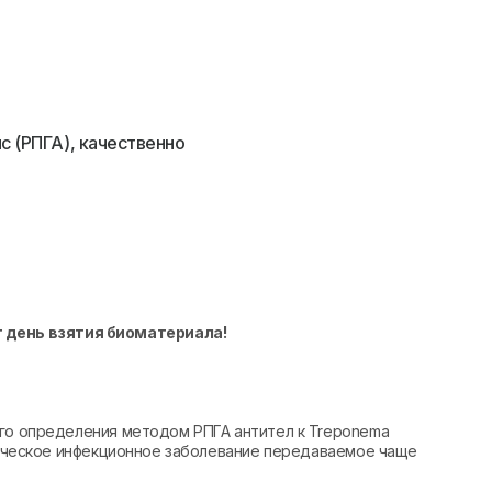
с (РПГА), качественно
т день взятия биоматериала!
ого определения методом РПГА антител к Treponema
оническое инфекционное заболевание передаваемое чаще