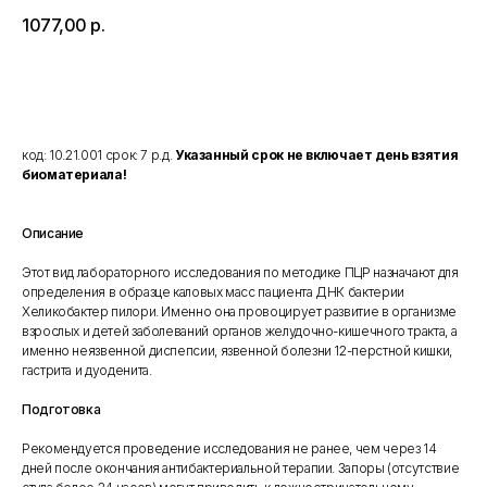
1077,00
р.
Добавить в корзину
код: 10.21.001 срок: 7 р.д.
Указанный срок не включает день взятия
биоматериала!
Описание
Этот вид лабораторного исследования по методике ПЦР назначают для
определения в образце каловых масс пациента ДНК бактерии
Хеликобактер пилори. Именно она провоцирует развитие в организме
взрослых и детей заболеваний органов желудочно-кишечного тракта, а
именно неязвенной диспепсии, язвенной болезни 12-перстной кишки,
гастрита и дуоденита.
Подготовка
Рекомендуется проведение исследования не ранее, чем через 14
дней после окончания антибактериальной терапии. Запоры (отсутствие