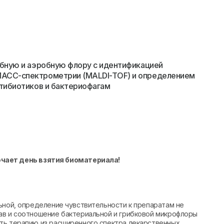
обную и аэробную флору с идентификацией
АСС-спектрометрии (MALDI-TOF) и определением
тибиотиков и бактериофагам
ючает день взятия биоматериала!
ьной, определение чувствительности к препаратам не
ав и соотношение бактериальной и грибковой микрофлоры
ть терапию из расширенного спектра лекарственных