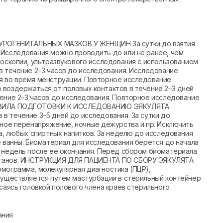
ОГЕНИТАЛЬНЫХ МАЗКОВ У ЖЕНЩИН За сутки до взятия
 Исследования можно проводить до или не ранее, чем
поскопии, ультразвукового исследования с использованием
в течение 2–3 часов до исследования. Исследование
я во время менструации. Повторное исследование
 воздержаться от половых контактов в течение 2–3 дней
ение 2–3 часов до исследования. Повторное исследование
ПРАВИЛА ПОДГОТОВКИ К ИССЛЕДОВАНИЮ ЭЯКУЛЯТА
в течение 3–5 дней до исследования. За сутки до
вное перенапряжение, ночные дежурства и пр. Исключить
ца, любых спиртных напитков. За неделю до исследования
е ванны. Биоматериал для исследования берется до начала
х недель после ее окончания. Перед сбором биоматериала
органов. ИНСТРУКЦИЯ ДЛЯ ПАЦИЕНТА ПО СБОРУ ЭЯКУЛЯТА
мограмма, молекулярная диагностика (ПЦР),
осуществляется путем мастурбации в стерильный контейнер
саясь головкой полового члена краев стерильного
ания