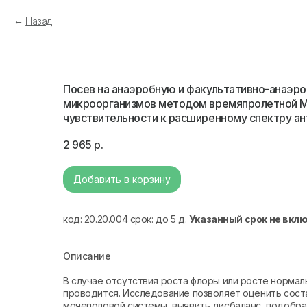
Назад
Посев на анаэробную и факультативно-анаэр
микроорганизмов методом времяпролетной М
чувствительности к расширенному спектру ан
2 965
р.
Добавить в корзину
код: 20.20.004 срок: до 5 д.
Указанный срок не вкл
Описание
В случае отсутствия роста флоры или росте нормал
проводится. Исследование позволяет оценить сост
мочеполовой системы, выявить дисбаланс, подобра