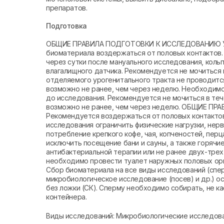
препаратов.
Подготовка
ОБЩИЕ ПРАВИЛА ПОДГОТОВКИ К ИССЛЕДОВАНИЮ УР
биоматериала воздержаться от половых контактов.
через сутки после мануального исследования, коль
влагалищного датчика. Рекомендуется не мочиться 
отделяемого урогенитального тракта не проводитс
возможно не ранее, чем через неделю. Необходимо
до исследования. Рекомендуется не мочиться в теч
возможно не ранее, чем через неделю. ОБЩИЕ 
Рекомендуется воздержаться от половых контактов 
исследования ограничить физические нагрузки, нер
потребление крепкого кофе, чая, копченостей, пер
исключить посещение бани и сауны, а также горячи
антибактериальной терапии или не ранее двух-тре
необходимо провести туалет наружных половых 
Сбор биоматериала на все виды исследований (спер
микробиологическое исследование (посев) и др.) 
без ложки (СК). Сперму необходимо собирать, не ка
контейнера.
Виды исследований: Микробиологические исследов