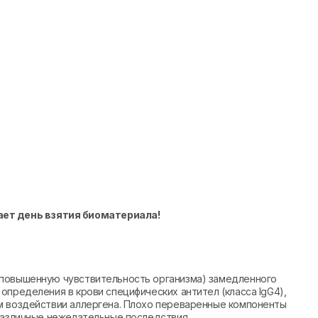
ает день взятия биоматериала!
(повышенную чувствительность организма) замедленного
определения в крови специфических антител (класса IgG4),
м воздействии аллергена. Плохо переваренные компоненты
различные нежелательные последствия.