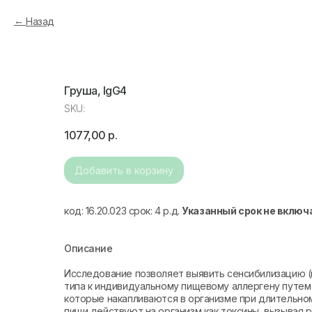
Назад
Груша, IgG4
SKU:
1077,00
р.
Добавить в корзину
код: 16.20.023 срок: 4 р.д.
Указанный срок не включ
Описание
Исследование позволяет выявить сенсибилизацию 
типа к индивидуальному пищевому аллергену путем 
которые накапливаются в организме при длительно
пищи действуют на организм как токсины, вызывая 