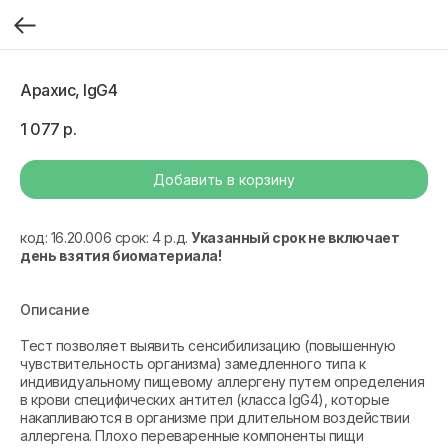
Арахис, IgG4
1 077
р.
Добавить в корзину
код: 16.20.006 срок: 4 р.д.
Указанный срок не включает
день взятия биоматериала!
Описание
Тест позволяет выявить сенсибилизацию (повышенную
чувствительность организма) замедленного типа к
индивидуальному пищевому аллергену путем определения
в крови специфических антител (класса IgG4), которые
накапливаются в организме при длительном воздействии
аллергена. Плохо переваренные компоненты пищи