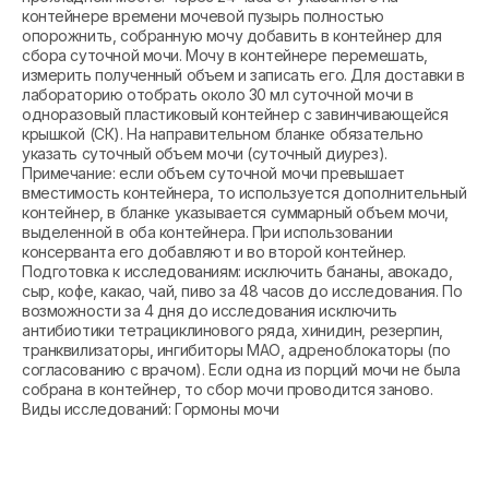
контейнере времени мочевой пузырь полностью
опорожнить, собранную мочу добавить в контейнер для
сбора суточной мочи. Мочу в контейнере перемешать,
измерить полученный объем и записать его. Для доставки в
лабораторию отобрать около 30 мл суточной мочи в
одноразовый пластиковый контейнер с завинчивающейся
крышкой (СК). На направительном бланке обязательно
указать суточный объем мочи (суточный диурез).
Примечание: если объем суточной мочи превышает
вместимость контейнера, то используется дополнительный
контейнер, в бланке указывается суммарный объем мочи,
выделенной в оба контейнера. При использовании
консерванта его добавляют и во второй контейнер.
Подготовка к исследованиям: исключить бананы, авокадо,
сыр, кофе, какао, чай, пиво за 48 часов до исследования. По
возможности за 4 дня до исследования исключить
антибиотики тетрациклинового ряда, хинидин, резерпин,
транквилизаторы, ингибиторы МАО, адреноблокаторы (по
согласованию с врачом). Если одна из порций мочи не была
собрана в контейнер, то сбор мочи проводится заново.
Виды исследований: Гормоны мочи