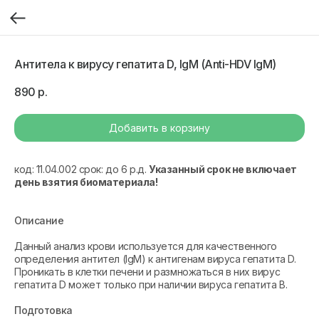
Антитела к вирусу гепатита D, IgM (Anti-HDV IgM)
890
р.
Добавить в корзину
код: 11.04.002 срок: до 6 р.д.
Указанный срок не включает
день взятия биоматериала!
Описание
Данный анализ крови используется для качественного
определения антител (IgM) к антигенам вируса гепатита D.
Проникать в клетки печени и размножаться в них вирус
гепатита D может только при наличии вируса гепатита В.
Подготовка