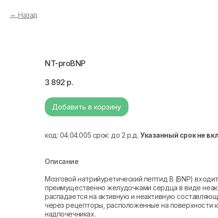
Назад
NT-proBNP
3 892
р.
Добавить в корзину
код: 04.04.005 срок: до 2 р.д.
Указанный срок не вк
Описание
Мозговой натрийуретический пептид B (BNP) входит
преимущественно желудочками сердца в виде неак
распадается на активную и неактивную составляющ
через рецепторы, расположенные на поверхности кле
надпочечниках.