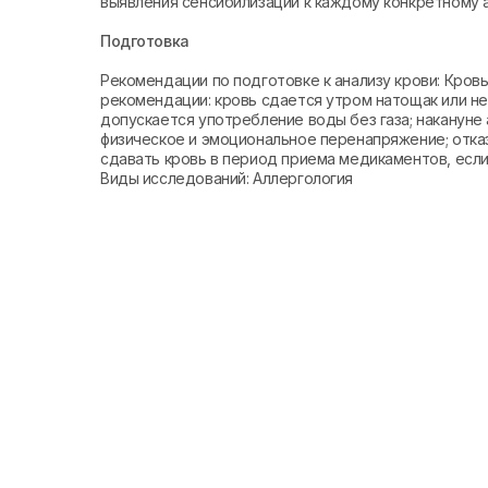
выявления сенсибилизации к каждому конкретному а
Подготовка
Рекомендации по подготовке к анализу крови: Кро
рекомендации: кровь сдается утром натощак или не 
допускается употребление воды без газа; накануне 
физическое и эмоциональное перенапряжение; отказ
сдавать кровь в период приема медикаментов, если 
Виды исследований: Аллергология