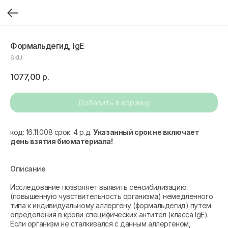
Формальдегид, IgE
SKU:
1077,00
р.
Добавить в корзину
код: 16.11.008 срок: 4 р.д.
Указанный срок не включает
день взятия биоматериала!
Описание
Исследование позволяет выявить сенсибилизацию
(повышенную чувствительность организма) немедленного
типа к индивидуальному аллергену (формальдегид) путем
определения в крови специфических антител (класса IgE).
Если организм не сталкивался с данным аллергеном,