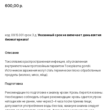
600,00
р.
Добавить в корзину
код: 09.15.001 срок: 3 д.
Указанный срок не включает день взятия
биоматериала!
Описание
Токсоплазмоз распространенная инфекция, обусловленная
внутриклеточным протозойным паразитом Тoxoplasma gondii.
Источником заражения могут стать термически плохо обработанные
продукты (молоко, мясо, яйца).
Подготовка
Рекомендации по подготовке к анализу крови: Кровь берется из вены.
Необходимо соблюдать общие рекомендации: кровь сдается утром
натощак или не ранее, чем через 2–4 часа после приема пищи;
допускается употребление воды без газа; накануне анализа следует