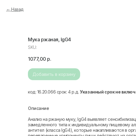
Назад
Мука ржаная, IgG4
SKU:
1077,00
р.
Добавить в корзину
код: 16.20.066 срок: 4 р.д.
Указанный срок не включ
Описание
Анализ на ржаную муку, IgG4 выявляет сенсибилиз
замедленного типа к индивидуальному пищевому ал
антител (класса IgG4), которые накапливаются в ор
переваренные компоненты пищи действуют на орган