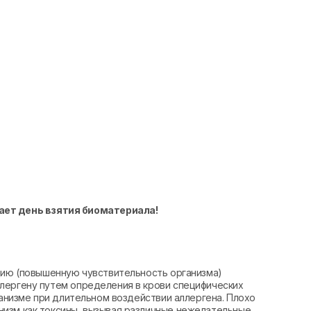
ает день взятия биоматериала!
ацию (повышенную чувствительность организма)
лергену путем определения в крови специфических
ганизме при длительном воздействии аллергена. Плохо
изм как токсины, вызывая различные нежелательные