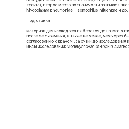
тракта), второе место по значимости занимают пне
Мycoplasma pneumoniae, Haemophilus influenzae и др.
Подготовка
материал для исследования берется до начала анти
после ее окончания, а также не менее, чем через 6
согласованию с врачом); за сутки до исследования
Виды исследований: Молекулярная (днк/рнк) диагно