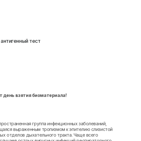
 антигенный тест
т день взятия биоматериала!
пространенная группа инфекционных заболеваний,
щаяся выраженным тропизмом к эпителию слизистой
ых отделов дыхательного тракта. Чаще всего
случаев острых вирусных инфекций респираторного