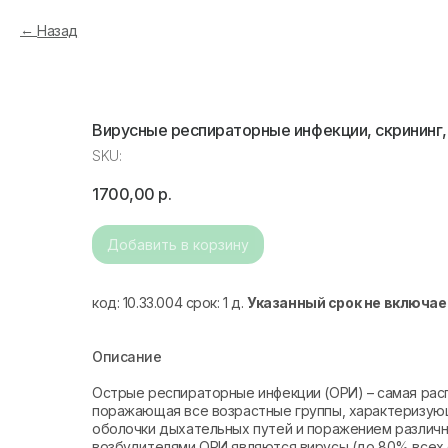
Назад
Вирусные респираторные инфекции, скрининг,
SKU:
1700,00
р.
Добавить в корзину
код: 10.33.004 срок: 1 д.
Указанный срок не включае
Описание
Острые респираторные инфекции (ОРИ) – самая рас
поражающая все возрастные группы, характеризую
оболочки дыхательных путей и поражением различн
возбудителями ОРИ являются вирусы (до 80% всех 