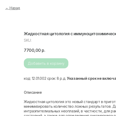
Назад
Жидкостная цитология c иммуноцитохимическ
SKU:
7700,00
р.
Добавить в корзину
код: 12.01.002 срок: 8 р.д.
Указанный срок не включ
Описание
Жидкостная цитология это новый стандарт в пригот
минимизировать количество ложных результатов. Д
интраэпителиальных неоплазий, в частности, для р
состояний, а также для определения онкомаркера p1