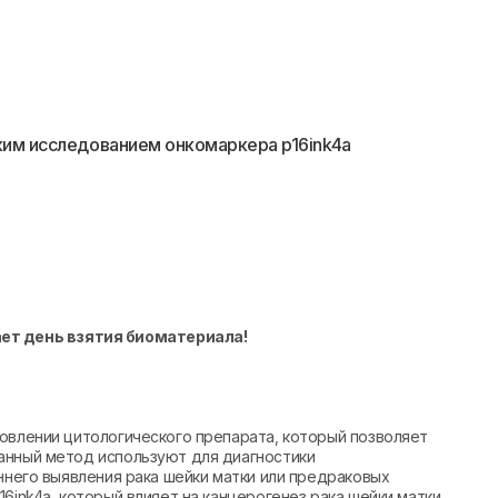
им исследованием онкомаркера p16ink4a
ает день взятия биоматериала!
овлении цитологического препарата, который позволяет
анный метод используют для диагностики
аннего выявления рака шейки матки или предраковых
6ink4a, который влияет на канцерогенез рака шейки матки.