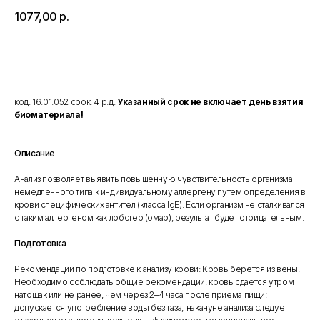
1077,00
р.
Добавить в корзину
код: 16.01.052 срок: 4 р.д.
Указанный срок не включает день взятия
биоматериала!
Описание
Анализ позволяет выявить повышенную чувствительность организма
немедленного типа к индивидуальному аллергену путем определения в
крови специфических антител (класса IgE). Если организм не сталкивался
с таким аллергеном как лобстер (омар), результат будет отрицательным.
Подготовка
Рекомендации по подготовке к анализу крови: Кровь берется из вены.
Необходимо соблюдать общие рекомендации: кровь сдается утром
натощак или не ранее, чем через 2–4 часа после приема пищи;
допускается употребление воды без газа; накануне анализа следует