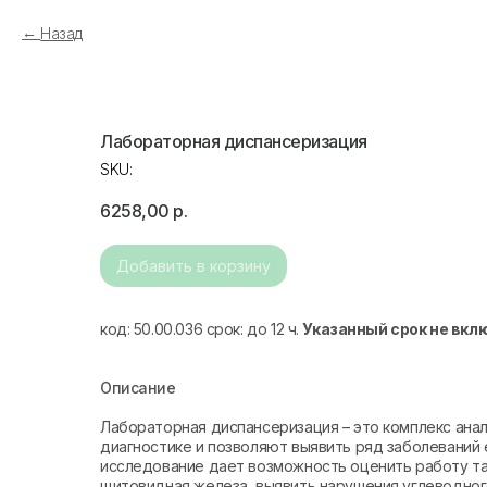
Назад
Лабораторная диспансеризация
SKU:
6258,00
р.
Добавить в корзину
код: 50.00.036 срок: до 12 ч.
Указанный срок не вкл
Описание
Лабораторная диспансеризация – это комплекс анал
диагностике и позволяют выявить ряд заболеваний
исследование дает возможность оценить работу так
щитовидная железа, выявить нарушения углеводног