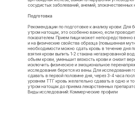
сосудистых заболеваний, анемий, злокачественных 
Подготовка
Рекомендации по подготовке к анализу крови: Для
утром натощак, это особенно важно, если провод
показателем. Прием пищи может непосредственно в
и на физические свойства образца (повышенная мутн
необходимости можно сдать кровь в течение дня п
взятия крови выпить 1-2 стакана негазированной в
объем крови, уменьшит вязкость крови и снизит ве
исключить физическое и эмоциональное перенапряже
исследования берется из вены. Для исследования
сдавать в первой половине дня, через 3-4 часа по
уровнем ТТГ кровь желательно сдавать в одно и то
утром натощак до приема лекарственных препарато
Виды исследований: Коммерческие профили