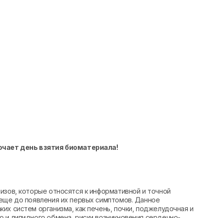
ючает день взятия биоматериала!
изов, которые относятся к информативной и точной
 еще до появления их первых симптомов. Данное
их систем организма, как печень, почки, поджелудочная и
о и липидного обмена, риски возникновения сердечно-