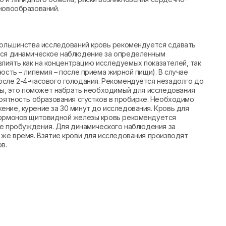
новообразований.
 большинства исследований кровь рекомендуется сдавать
ится динамическое наблюдение за определенным
лиять как на концентрацию исследуемых показателей, так
ость – липемия – после приема жирной пищи). В случае
осле 2-4-часового голодания. Рекомендуется незадолго до
оды, это поможет набрать необходимый для исследования
роятность образования сгустков в пробирке. Необходимо
ние, курение за 30 минут до исследования. Кровь для
 гормонов щитовидной железы кровь рекомендуется
сле пробуждения. Для динамического наблюдения за
 же время. Взятие крови для исследования производят
в.