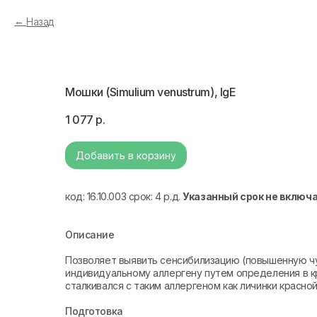
Назад
Мошки (Simulium venustrum), IgE
1 077
р.
Добавить в корзину
код: 16.10.003 срок: 4 р.д.
Указанный срок не включ
Описание
Позволяет выявить сенсибилизацию (повышенную чу
индивидуальному аллергену путем определения в кро
сталкивался с таким аллергеном как личинки красно
Подготовка