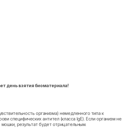
ает день взятия биоматериала!
вствительность организма) немедленного типа к
ви специфических антител (класса IgE). Если организм не
й мошки, результат будет отрицательным.