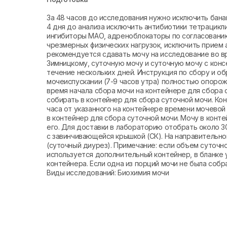
За 48 часов до исследования нужно исключить бананы
4 дня до анализа исключить антибиотики тетрацикли
ингибиторы МАО, адреноблокаторы по согласованию
чрезмерных физических нагрузок, исключить прием
рекомендуется сдавать мочу на исследование во в
Зимницкому, суточную мочу и суточную мочу с конс
течение нескольких дней. Инструкция по сбору и о
мочеиспускании (7-9 часов утра) полностью опорож
время начала сбора мочи на контейнере для сбора с
собирать в контейнер для сбора суточной мочи. Ко
часа от указанного на контейнере времени мочево
в контейнер для сбора суточной мочи. Мочу в конт
его. Для доставки в лабораторию отобрать около 3
с завинчивающейся крышкой (СК). На направительно
(суточный диурез). Примечание: если объем суточн
используется дополнительный контейнер, в бланке
контейнера. Если одна из порций мочи не была собр
Виды исследований: Биохимия мочи