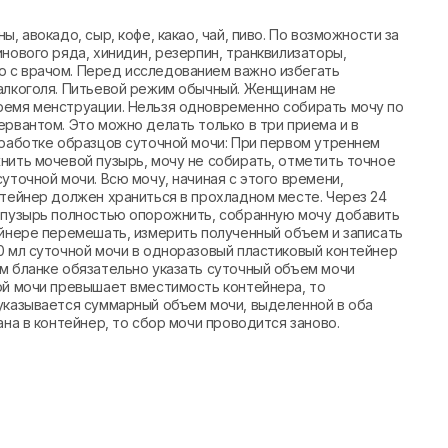
, авокадо, сыр, кофе, какао, чай, пиво. По возможности за
нового ряда, хинидин, резерпин, транквилизаторы,
 с врачом. Перед исследованием важно избегать
 алкоголя. Питьевой режим обычный. Женщинам не
ремя менструации. Нельзя одновременно собирать мочу по
ервантом. Это можно делать только в три приема и в
бработке образцов суточной мочи: При первом утреннем
нить мочевой пузырь, мочу не собирать, отметить точное
уточной мочи. Всю мочу, начиная с этого времени,
нтейнер должен храниться в прохладном месте. Через 24
й пузырь полностью опорожнить, собранную мочу добавить
ейнере перемешать, измерить полученный объем и записать
0 мл суточной мочи в одноразовый пластиковый контейнер
м бланке обязательно указать суточный объем мочи
ой мочи превышает вместимость контейнера, то
 указывается суммарный объем мочи, выделенной в оба
ана в контейнер, то сбор мочи проводится заново.