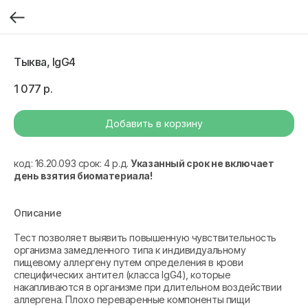
Тыква, IgG4
1 077
р.
Добавить в корзину
код: 16.20.093 срок: 4 р.д.
Указанный срок не включает
день взятия биоматериала!
Описание
Тест позволяет выявить повышенную чувствительность
организма замедленного типа к индивидуальному
пищевому аллергену путем определения в крови
специфических антител (класса IgG4), которые
накапливаются в организме при длительном воздействии
аллергена. Плохо переваренные компоненты пищи