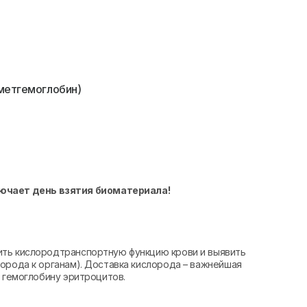
метгемоглобин)
лючает день взятия биоматериала!
ить кислородтранспортную функцию крови и выявить
орода к органам). Доставка кислорода – важнейшая
т гемоглобину эритроцитов.