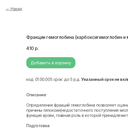
Назад
Фракции гемоглобина (карбоксигемоглобин и 
410
р.
Добавить в корзину
код: 01.00.005 срок: до 5 р.д.
Указанный срок не вк
Описание
Определение фракций гемоглобина позволяет оцен
причины гипоксии(недостаточного поступления кисл
функция крови, главная роль в которой принадлежи
Подготовка