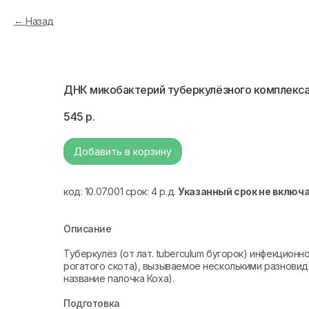
Назад
ДНК микобактерий туберкулёзного комплекса (
545
р.
Добавить в корзину
код: 10.07.001 срок: 4 р.д.
Указанный срок не включ
Описание
Туберкулёз (от лат. tuberculum бугорок) инфекцион
рогатого скота), вызываемое несколькими разнови
название палочка Коха).
Подготовка