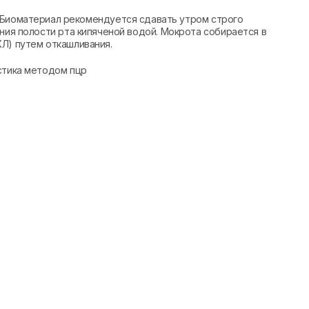
оматериал рекомендуется сдавать утром строго
ания полости рта кипяченой водой. Мокрота собирается в
Л) путем откашливания.
стика методом пцр