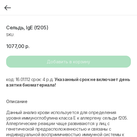
Сельдь, IgE (f205)
SKU:
1077,00
р.
Добавить в корзину
код: 16.01.112 срок: 4 р.д.
Указанный срок не включает день
взятия биоматериала!
Описание
Данный анализ крови используется для определения
уровня иммуноглобулина класса Е к аллергену сельди f205.
Аллергические реакции чаще развиваются у лиц с
генетической предрасположенностью и связаны с
индивидуальной восприимчивостью иммунной системы к