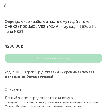
Определение наиболее частых мутаций в гене
CHEK2 (1100delC, IVS2 +1G>A) и мутации 657del5 в
гене NBS1
SKU:
4200,00
р.
Добавить в корзину
код: 19.01.030 срок: 9 р.д.
Указанный срок не включает
день взятия биоматериала!
Описание
Данный анализ определяет генетическую
предрасположенность к развитию рака молочной железы.
Онкозаболевания длительное время протекают