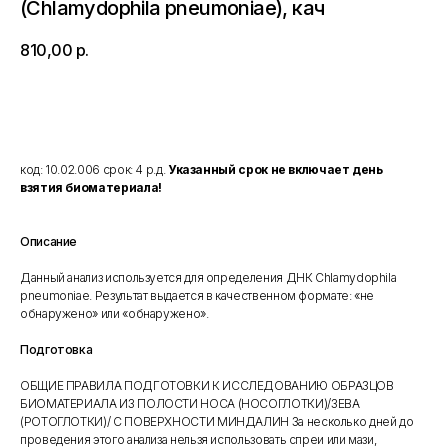
(Chlamydophila pneumoniae), кач
810,00
р.
Добавить в корзину
код: 10.02.006 срок: 4 р.д.
Указанный срок не включает день
взятия биоматериала!
Описание
Данный анализ используется для определения ДНК Chlamydophila
pneumoniae. Результат выдается в качественном формате: «не
обнаружено» или «обнаружено».
Подготовка
ОБЩИЕ ПРАВИЛА ПОДГОТОВКИ К ИССЛЕДОВАНИЮ ОБРАЗЦОВ
БИОМАТЕРИАЛА ИЗ ПОЛОСТИ НОСА (НОСОГЛОТКИ)/ЗЕВА
(РОТОГЛОТКИ)/ С ПОВЕРХНОСТИ МИНДАЛИН За несколько дней до
проведения этого анализа нельзя использовать спреи или мази,