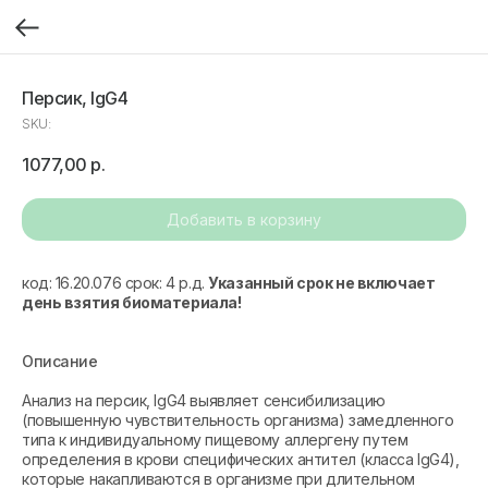
Персик, IgG4
SKU:
1077,00
р.
Добавить в корзину
код: 16.20.076 срок: 4 р.д.
Указанный срок не включает
день взятия биоматериала!
Описание
Анализ на персик, IgG4 выявляет сенсибилизацию
(повышенную чувствительность организма) замедленного
типа к индивидуальному пищевому аллергену путем
определения в крови специфических антител (класса IgG4),
которые накапливаются в организме при длительном