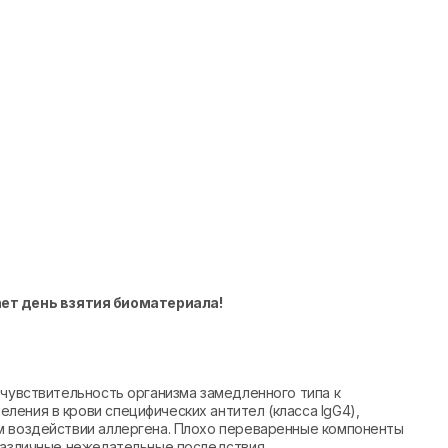
ает день взятия биоматериала!
 чувствительность организма замедленного типа к
ения в крови специфических антител (класса IgG4),
м воздействии аллергена. Плохо переваренные компоненты
различные нежелательные последствия.