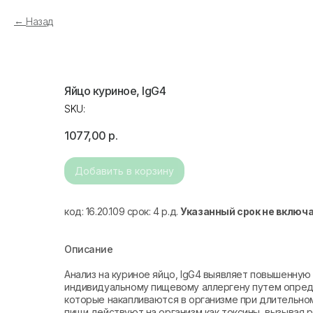
Назад
Яйцо куриное, IgG4
SKU:
1077,00
р.
Добавить в корзину
код: 16.20.109 срок: 4 р.д.
Указанный срок не включ
Описание
Анализ на куриное яйцо, IgG4 выявляет повышенную
индивидуальному пищевому аллергену путем определ
которые накапливаются в организме при длительно
пищи действуют на организм как токсины, вызывая 