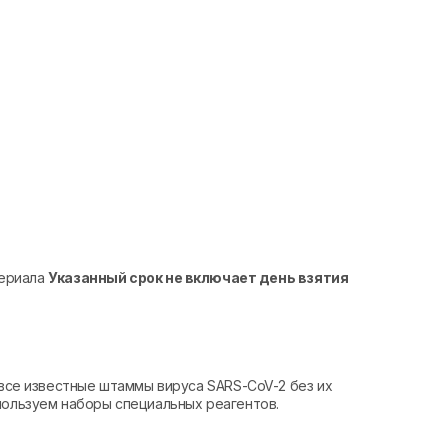
териала
Указанный срок не включает день взятия
 все известные штаммы вируса SARS-CoV-2 без их
пользуем наборы специальных реагентов.