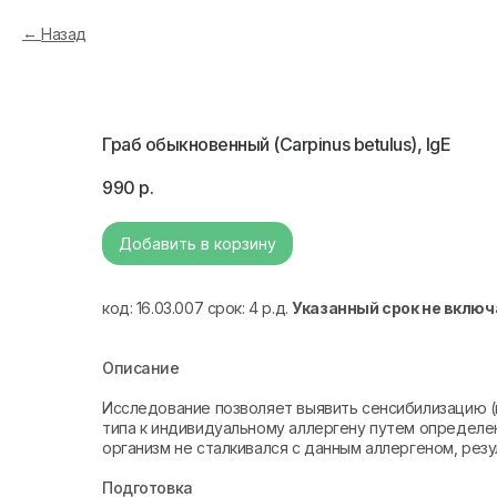
Назад
Граб обыкновенный (Carpinus betulus), IgE
990
р.
Добавить в корзину
код: 16.03.007 срок: 4 р.д.
Указанный срок не включ
Описание
Исследование позволяет выявить сенсибилизацию 
типа к индивидуальному аллергену путем определени
организм не сталкивался с данным аллергеном, рез
Подготовка