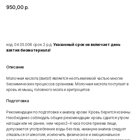
950,00
р.
Добавить в корзину
код: 04.05.006 срок: 2 р.д.
Указанный срок не включает день
взятия биоматериала!
Описание
Молочная кислота (лактат) является неотъемлемой частью многих
биохимических процессов организма. Молочная кислота поступает в
кровь из мышц, головного мозга и эритроцитов.
Подготовка
Рекомендации по подготовке к анализу крови: Кровь берется из вены.
Необходимо соблюдать общие рекомендации: кровь сдается утром
натощак или не ранее, чем через 2–4 часа после приема пищи;
допускается употребление воды без газа; накануне анализа следует
отказаться от алкоголя, исключить физическое и эмоциональное