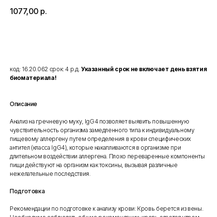
1077,00
р.
Добавить в корзину
код: 16.20.062 срок: 4 р.д.
Указанный срок не включает день взятия
биоматериала!
Описание
Анализ на гречневую муку, IgG4 позволяет выявить повышенную
чувствительность организма замедленного типа к индивидуальному
пищевому аллергену путем определения в крови специфических
антител (класса IgG4), которые накапливаются в организме при
длительном воздействии аллергена. Плохо переваренные компоненты
пищи действуют на организм как токсины, вызывая различные
нежелательные последствия.
Подготовка
Рекомендации по подготовке к анализу крови: Кровь берется из вены.