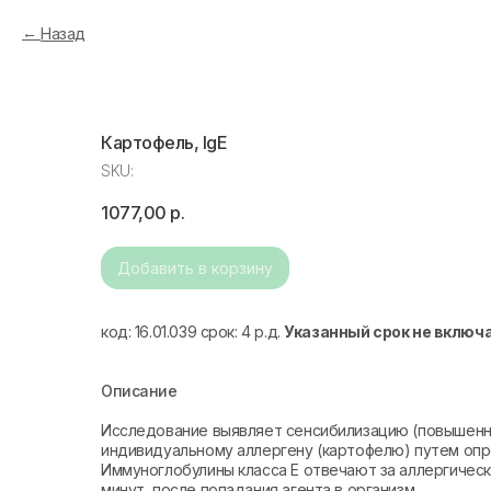
Назад
Картофель, IgE
SKU:
1077,00
р.
Добавить в корзину
код: 16.01.039 срок: 4 р.д.
Указанный срок не включ
Описание
Исследование выявляет сенсибилизацию (повышенну
индивидуальному аллергену (картофелю) путем опре
Иммуноглобулины класса Е отвечают за аллергическу
минут, после попадания агента в организм.