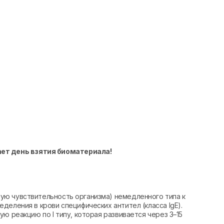
ает день взятия биоматериала!
ю чувствительность организма) немедленного типа к
деления в крови специфических антител (класса IgE).
ю реакцию по I типу, которая развивается через 3–15