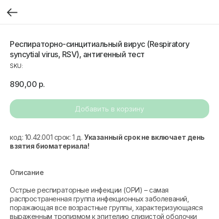
Респираторно-синцитиальный вирус (Respiratory
syncytial virus, RSV), антигенный тест
SKU:
890,00
р.
Добавить в корзину
код: 10.42.001 срок: 1 д.
Указанный срок не включает день
взятия биоматериала!
Описание
Острые респираторные инфекции (ОРИ) – самая
распространенная группа инфекционных заболеваний,
поражающая все возрастные группы, характеризующаяся
выраженным тропизмом к эпителию слизистой оболочки