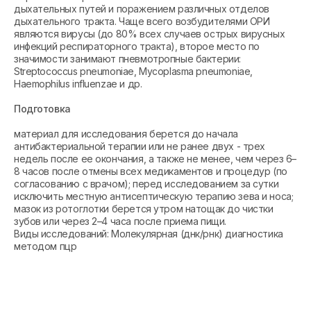
дыхательных путей и поражением различных отделов
дыхательного тракта. Чаще всего возбудителями ОРИ
являются вирусы (до 80% всех случаев острых вирусных
инфекций респираторного тракта), второе место по
значимости занимают пневмотропные бактерии:
Streptococcus pneumoniae, Мycoplasma pneumoniae,
Haemophilus influenzae и др.
Подготовка
материал для исследования берется до начала
антибактериальной терапии или не ранее двух - трех
недель после ее окончания, а также не менее, чем через 6–
8 часов после отмены всех медикаментов и процедур (по
согласованию с врачом); перед исследованием за сутки
исключить местную антисептическую терапию зева и носа;
мазок из ротоглотки берется утром натощак до чистки
зубов или через 2–4 часа после приема пищи.
Виды исследований: Молекулярная (днк/рнк) диагностика
методом пцр