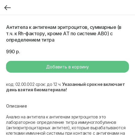
Антитела к антигенам эритроцитов, суммарные (в
т.ч. к Rh-фактору, кроме АТ по системе AB0) с
определением титра
990
р.
Добавить в корзину
код: 02.00.002 срок: до 12 ч.
Указанный срок не включает
день взятия биоматериала!
Описание
Анализ на антитела к антигенам эритроцитов это
лабораторное определение титра иммуноглобулинов
(антиэритроцитарных антител), которые вырабатываются
клетками иммунной системы при контакте с антигенами на