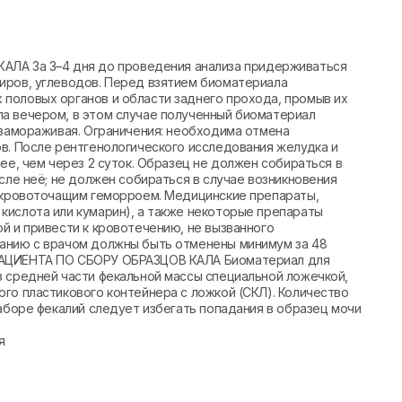
 За 3–4 дня до проведения анализа придерживаться
иров, углеводов. Перед взятием биоматериала
половых органов и области заднего прохода, промыв их
а вечером, в этом случае полученный биоматериал
 замораживая. Ограничения: необходима отмена
в. После рентгенологического исследования желудка и
ее, чем через 2 суток. Образец не должен собираться в
сле неё; не должен собираться в случае возникновения
, кровоточащим геморроем. Медицинские препараты,
кислота или кумарин), а также некоторые препараты
й и привести к кровотечению, не вызванного
ванию с врачом должны быть отменены минимум за 48
ПАЦИЕНТА ПО СБОРУ ОБРАЗЦОВ КАЛА Биоматериал для
з средней части фекальной массы специальной ложечкой,
го пластикового контейнера с ложкой (СКЛ). Количество
заборе фекалий следует избегать попадания в образец мочи
я