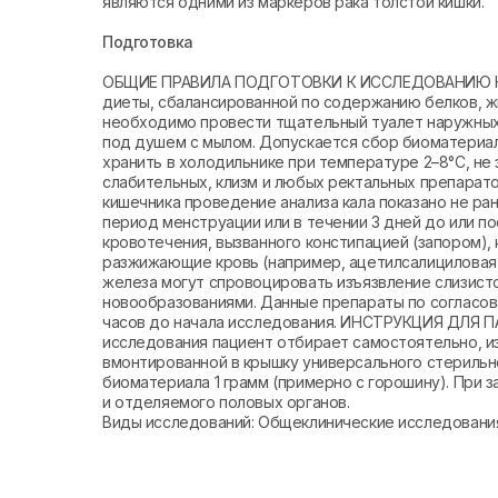
являются одними из маркеров рака толстой кишки.
Подготовка
ОБЩИЕ ПРАВИЛА ПОДГОТОВКИ К ИССЛЕДОВАНИЮ КАЛА
диеты, сбалансированной по содержанию белков, ж
необходимо провести тщательный туалет наружных 
под душем с мылом. Допускается сбор биоматериал
хранить в холодильнике при температуре 2–8°С, не
слабительных, клизм и любых ректальных препарато
кишечника проведение анализа кала показано не ран
период менструации или в течении 3 дней до или по
кровотечения, вызванного констипацией (запором)
разжижающие кровь (например, ацетилсалициловая 
железа могут спровоцировать изъязвление слизисто
новообразованиями. Данные препараты по согласо
часов до начала исследования. ИНСТРУКЦИЯ ДЛЯ 
исследования пациент отбирает самостоятельно, и
вмонтированной в крышку универсального стерильно
биоматериала 1 грамм (примерно с горошину). При 
и отделяемого половых органов.
Виды исследований: Общеклинические исследовани