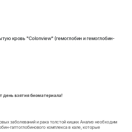
тую кровь "Colonview" (гемоглобин и гемоглобин-
т день взятия биоматериала!
овых заболеваний и рака толстой кишки. Анализ необходим
обин-гаптоглобинового комплекса в кале, которые