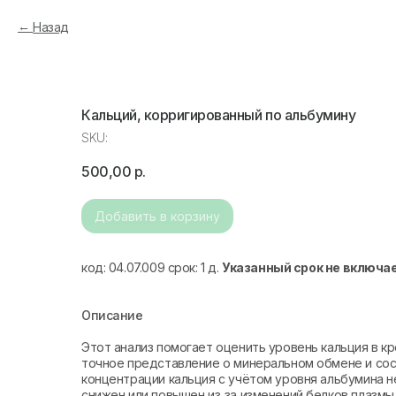
Назад
Кальций, корригированный по альбумину
SKU:
500,00
р.
Добавить в корзину
код: 04.07.009 срок: 1 д.
Указанный срок не включа
Описание
Этот анализ помогает оценить уровень кальция в кр
точное представление о минеральном обмене и сос
концентрации кальция с учётом уровня альбумина 
снижен или повышен из‑за изменений белков плазмы