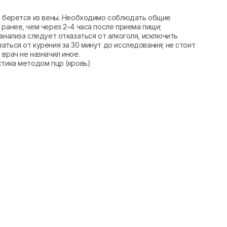
вь берется из вены. Необходимо соблюдать общие
ранее, чем через 2–4 часа после приема пищи;
анализа следует отказаться от алкоголя, исключить
аться от курения за 30 минут до исследования; не стоит
врач не назначил иное.
стика методом пцр (кровь)