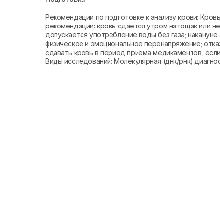
Рекомендации по подготовке к анализу крови: Кро
рекомендации: кровь сдается утром натощак или не 
допускается употребление воды без газа; накануне 
физическое и эмоциональное перенапряжение; отказ
сдавать кровь в период приема медикаментов, если 
Виды исследований: Молекулярная (днк/рнк) диагно