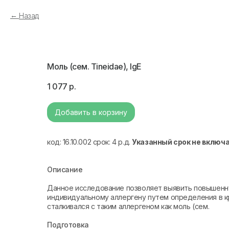
Назад
Моль (сем. Tineidae), IgE
1 077
р.
Добавить в корзину
код: 16.10.002 срок: 4 р.д.
Указанный срок не включ
Описание
Данное исследование позволяет выявить повышенну
индивидуальному аллергену путем определения в кро
сталкивался с таким аллергеном как моль (сем.
Подготовка