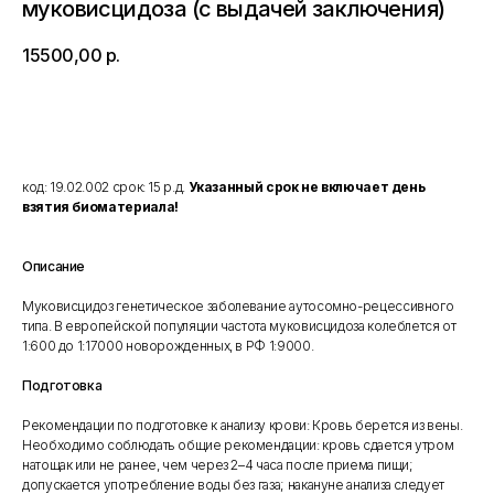
муковисцидоза (с выдачей заключения)
15500,00
р.
Добавить в корзину
код: 19.02.002 срок: 15 р.д.
Указанный срок не включает день
взятия биоматериала!
Описание
Муковисцидоз генетическое заболевание аутосомно-рецессивного
типа. В европейской популяции частота муковисцидоза колеблется от
1:600 до 1:17000 новорожденных, в РФ 1:9000.
Подготовка
Рекомендации по подготовке к анализу крови: Кровь берется из вены.
Необходимо соблюдать общие рекомендации: кровь сдается утром
натощак или не ранее, чем через 2–4 часа после приема пищи;
допускается употребление воды без газа; накануне анализа следует