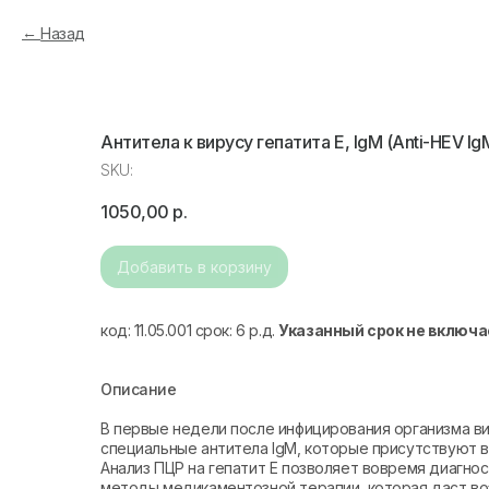
Назад
Антитела к вирусу гепатита E, IgM (Anti-HEV Ig
SKU:
1050,00
р.
Добавить в корзину
код: 11.05.001 срок: 6 р.д.
Указанный срок не включа
Описание
В первые недели после инфицирования организма в
специальные антитела IgM, которые присутствуют в
Анализ ПЦР на гепатит Е позволяет вовремя диагно
методы медикаментозной терапии, которая даст во