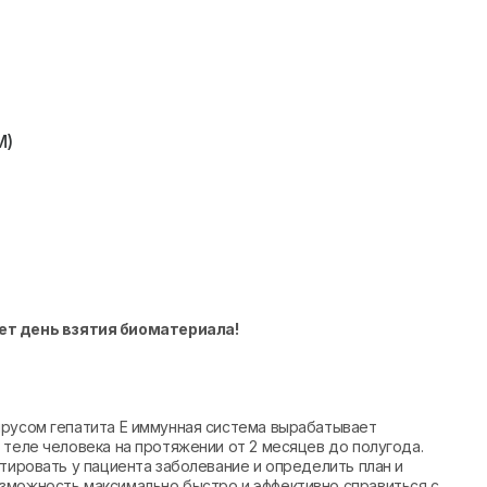
M)
ет день взятия биоматериала!
ирусом гепатита Е иммунная система вырабатывает
 теле человека на протяжении от 2 месяцев до полугода.
стировать у пациента заболевание и определить план и
зможность максимально быстро и эффективно справиться с