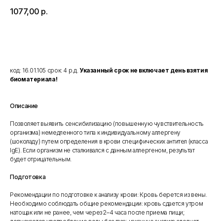
1077,00
р.
Добавить в корзину
код: 16.01.105 срок: 4 р.д.
Указанный срок не включает день взятия
биоматериала!
Описание
Позволяет выявить сенсибилизацию (повышенную чувствительность
организма) немедленного типа к индивидуальному аллергену
(шоколаду) путем определения в крови специфических антител (класса
IgE). Если организм не сталкивался с данным аллергеном, результат
будет отрицательным.
Подготовка
Рекомендации по подготовке к анализу крови: Кровь берется из вены.
Необходимо соблюдать общие рекомендации: кровь сдается утром
натощак или не ранее, чем через 2–4 часа после приема пищи;