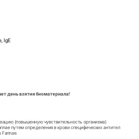
, IgE
ает день взятия биоматериала!
изацию (повышенную чувствительность организма)
arinae путем определения в крови специфических антител
 Farinae.