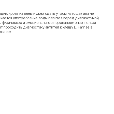
и: кровь из вены нужно сдать утром натощак или не
скается употребление воды без газа перед диагностикой;
ть физическое и эмоциональное перенапряжение; нельзя
т проходить диагностику антител к клещу D. Farinae в
л иное.