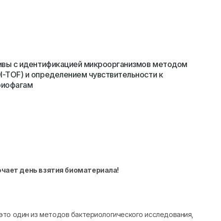
ивы с идентификацией микроорганизмов методом
-TOF) и определением чувствительности к
риофагам
ючает день взятия биоматериала!
это один из методов бактериологического исследования,