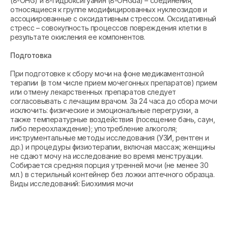
(8-OHG) и 8-гидроксигуанин (8-OHGua) – соединения,
относящиеся к группе модифицированных нуклеозидов и
ассоциированные с оксидативным стрессом. Оксидативный
стресс – совокупность процессов повреждения клетки в
результате окисления ее компонентов.
Подготовка
При подготовке к сбору мочи на фоне медикаментозной
терапии (в том числе прием мочегонных препаратов) прием
или отмену лекарственных препаратов следует
согласовывать с лечащим врачом. За 24 часа до сбора мочи
исключить: физические и эмоциональные перегрузки, а
также температурные воздействия (посещение бань, саун,
либо переохлаждение); употребление алкоголя;
инструментальные методы исследования (УЗИ, рентген и
др.) и процедуры физиотерапии, включая массаж; женщины
не сдают мочу на исследование во время менструации.
Собирается средняя порция утренней мочи (не менее 30
мл.) в стерильный контейнер без ложки аптечного образца.
Виды исследований: Биохимия мочи