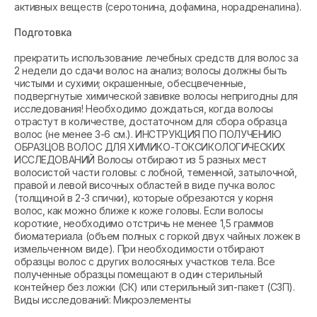
активных веществ (серотонина, дофамина, норадреналина).
Подготовка
прекратить использование лечебных средств для волос за
2 недели до сдачи волос на анализ; волосы должны быть
чистыми и сухими; окрашенные, обесцвеченные,
подвергнутые химической завивке волосы непригодны для
исследования! Необходимо дождаться, когда волосы
отрастут в количестве, достаточном для сбора образца
волос (не менее 3-6 см.). ИНСТРУКЦИЯ ПО ПОЛУЧЕНИЮ
ОБРАЗЦОВ ВОЛОС ДЛЯ ХИМИКО-ТОКСИКОЛОГИЧЕСКИХ
ИССЛЕДОВАНИЙ Волосы отбирают из 5 разных мест
волосистой части головы: с лобной, теменной, затылочной,
правой и левой височных областей в виде пучка волос
(толщиной в 2-3 спички), которые обрезаются у корня
волос, как можно ближе к коже головы. Если волосы
короткие, необходимо отстричь не менее 1,5 граммов
биоматериала (объем полных с горкой двух чайных ложек в
измельченном виде). При необходимости отбирают
образцы волос с других волосяных участков тела. Все
полученные образцы помещают в один стерильный
контейнер без ложки (СК) или стерильный зип-пакет (СЗП).
Виды исследований: Микроэлементы