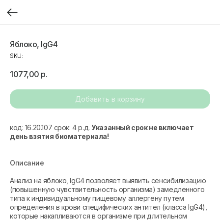
Яблоко, IgG4
SKU:
1077,00
р.
Добавить в корзину
код: 16.20.107 срок: 4 р.д.
Указанный срок не включает
день взятия биоматериала!
Описание
Анализ на яблоко, IgG4 позволяет выявить сенсибилизацию
(повышенную чувствительность организма) замедленного
типа к индивидуальному пищевому аллергену путем
определения в крови специфических антител (класса IgG4),
которые накапливаются в организме при длительном