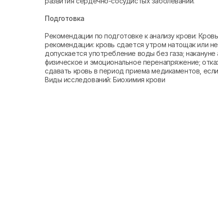
развития сердечно-сосудистых заболеваний.
Подготовка
Рекомендации по подготовке к анализу крови: Кро
рекомендации: кровь сдается утром натощак или не 
допускается употребление воды без газа; накануне 
физическое и эмоциональное перенапряжение; отказ
сдавать кровь в период приема медикаментов, если 
Виды исследований: Биохимия крови