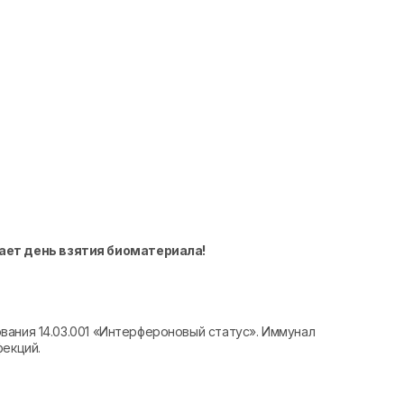
ает день взятия биоматериала!
вания 14.03.001 «Интерфероновый статус». Иммунал
фекций.