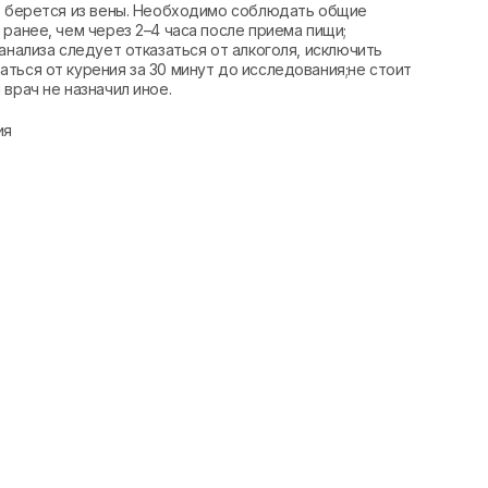
вь берется из вены. Необходимо соблюдать общие
ранее, чем через 2–4 часа после приема пищи;
анализа следует отказаться от алкоголя, исключить
ться от курения за 30 минут до исследования;не стоит
врач не назначил иное.
ия