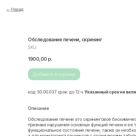
Назад
Обследование печени, скрининг
SKU:
1900,00
р.
Добавить в корзину
код: 50.00.037 срок: до 12 ч.
Указанный срок не вкл
Описание
Обследование печени это скрининговое биохимиче
признаки нарушения основных функций печени и ее 
функциональное состояние печени, также он необх
и для мониторинга пациентов с хроническими забол