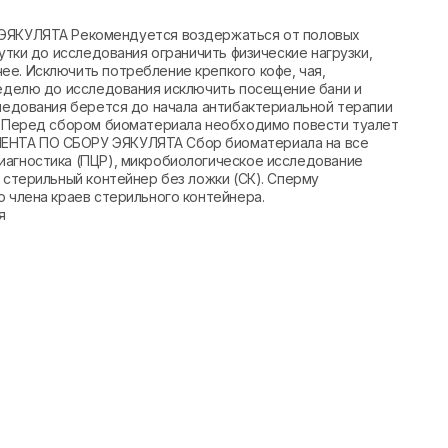
КУЛЯТА Рекомендуется воздержаться от половых
сутки до исследования ограничить физические нагрузки,
е. Исключить потребление крепкого кофе, чая,
неделю до исследования исключить посещение бани и
следования берется до начала антибактериальной терапии
я. Перед сбором биоматериала необходимо повести туалет
ЕНТА ПО СБОРУ ЭЯКУЛЯТА Сбор биоматериала на все
иагностика (ПЦР), микробиологическое исследование
 стерильный контейнер без ложки (СК). Сперму
о члена краев стерильного контейнера.
я