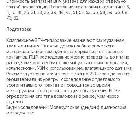
Стоимость анализа на ВПЧ указана для каждой отдельно
взятой локализации. В состав исследования входят типы 6,
11, 16, 18, 26, 31, 33, 35, 39, 44, 45, 51, 52, 53, 56, 58, 59, 66, 68,
73, 82.
Подготовка
Комплексное ВПЧ-типирование назначают как мужчинам,
так и женщинам. За сутки до взятия биологического
материала пациентам нужно воздержаться от половых
контактов. ПЦР-исследование можно проводить до или не
ранее, чем через сутки после мануального исследования,
кольпоскопии, УЗИ с использованием влагалищного датчика.
Рекомендуется не мочиться в течение 2-3 часов до взятия
биоматериала из уретры. Исследование отделяемого
урогенитального тракта не проводится во время
менструации. Повторный тест для обнаружения ВПЧ и
определения его типа возможен не ранее, чем через
неделю.
Виды исследований: Молекулярная (днк/рнк) диагностика
методом пцр